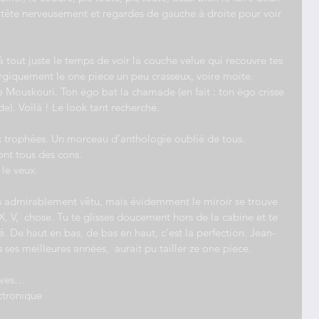
la tête nerveusement et regardes de gauche à droite pour voir 
 à tout juste le temps de voir la couche velue qui recouvre tes 
nergiquement le one piece un peu crasseux, voire moite. 
e Mouskouri. Ton égo bat la chamade (en fait : ton égo crisse 
e). Voilà ! Le look tant recherché.
eux trophées. Un morceau d’anthologie oublié de tous.
ont tous des cons.
le veux.
ps admirablement vêtu, mais évidemment le miroir se trouve 
X, V,  chose. Tu te glisses doucement hors de la cabine et te 
. De haut en bas, de bas en haut, c’est la perfection. Jean-
ses meilleures années,  aurait pu tailler ze one piece.
rêves…
ctronique