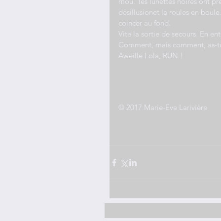
mou. Tes lunettes noires ont pr
désillusionet la roules en boule
coincer au fond.
Vite la sortie de secours. En ent
Comment, mais comment, as-tu 
Aweille Lola, RUN !
© 2017 Marie-Eve Larivière