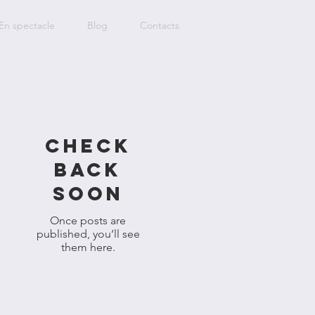
En spectacle
Blog
Contacts
Featured Posts
Check
back
soon
Once posts are
published, you’ll see
them here.
Recent Posts