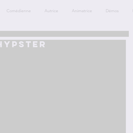
Comédienne
Autrice
Animatrice
Démos
hypster