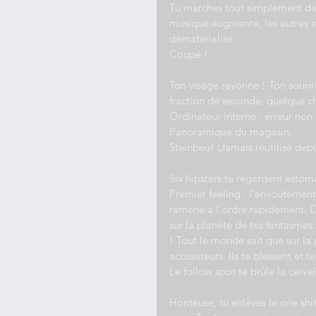
Tu marches tout simplement dans
musique augmente, les autres so
dématérialise.
Coupé !
Ton visage rayonne ! Ton sourir
fraction de seconde, quelque c
Ordinateur interne : erreur non
Panoramique du magasin.
Steinbeu! (Jamais réutilisé dep
Six hipsters te regardent estom
Premier feeling : l’envoûtement
ramène à l’ordre rapidement. Do
sur la planète de tes fantasmes.
! Tout le monde sait que sur la
accusateurs. Ils te blessent et 
Le follow spot te brûle la cervel
Honteuse, tu enlèves le one shi