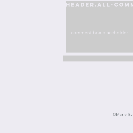
header.all-com
comment-box.placeholder
©Marie-Eve