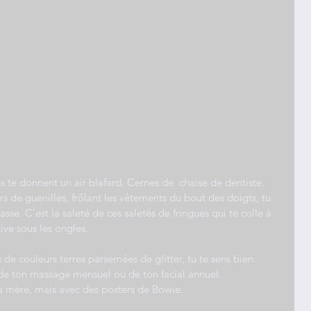
s te donnent un air blafard. Cernes de  chaise de dentiste. 
s de guenilles, frôlant les vêtements du bout des doigts, tu 
sse. C’est la saleté de ces saletés de fringues qui te colle à 
ve sous les ongles.
de couleurs terres parsemées de glitter, tu te sens bien.
de ton massage mensuel ou de ton facial annuel.
a mère, mais avec des posters de Bowie.