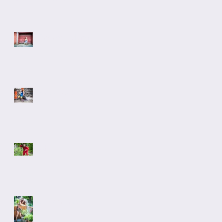
Pas assez dormi
Pas assez hypster
Ah l'été!
Le printemps