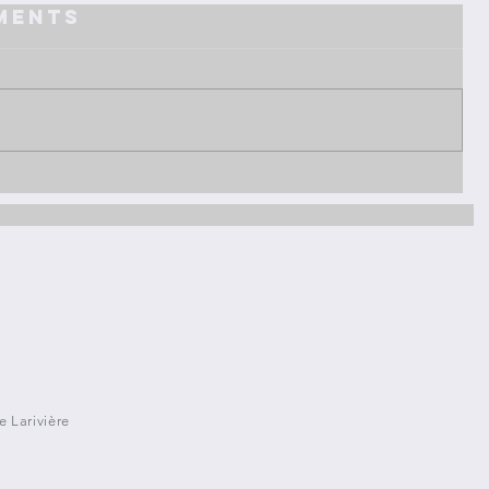
ments
 Larivière