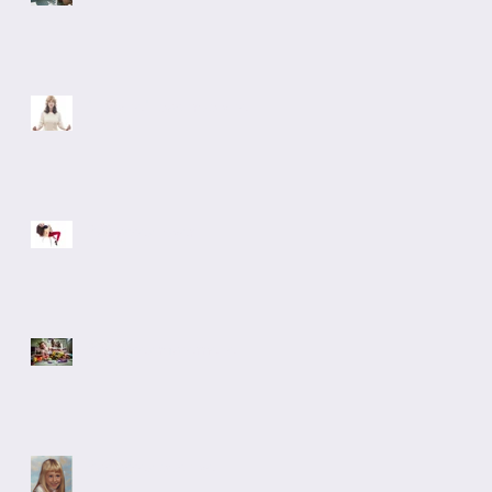
"L'évite" pas trop vite
Pas assez lover
Pas assez maternelle
Pas assez positive