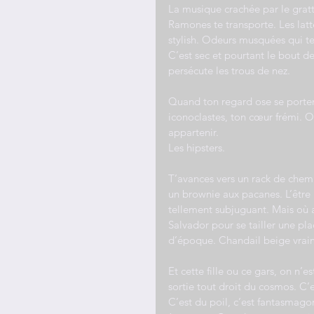
La musique crachée par le gratt
Ramones te transporte. Les lat
stylish. Odeurs musquées qui te 
C’est sec et pourtant le bout de
persécute les trous de nez.
Quand ton regard ose se porter
iconoclastes, ton cœur frémi. O
appartenir.
Les hipsters.
T’avances vers un rack de chemis
un brownie aux pacanes. L’être h
tellement subjuguant. Mais où a
Salvador pour se tailler une pla
d’époque. Chandail beige vrai
Et cette fille ou ce gars, on n’
sortie tout droit du cosmos. C’
C’est du poil, c’est fantasmago