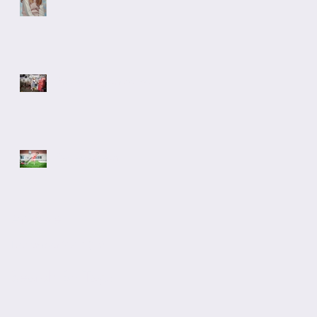
Pas assez généreuse
Pas assez zen
Archive
December 2017
(15)
15 posts
Search By Tags