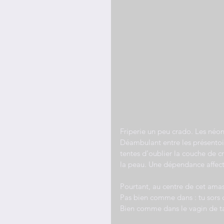
Friperie un peu crado. Les néon
Déambulant entre les présentoir
tentes d’oublier la couche de cra
la peau. Une dépendance affecti
Pourtant, au centre de cet amas 
Pas bien comme dans : tu sors 
Bien comme dans le vagin de t