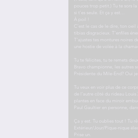
pouces trop petit.) Tu te sors 
si t’es seule. Et ça y est…
À poil !
C’est le cas de le dire, ton oeil
tibias disgracieux. T’enfiles é
T’ajustes tes montures noires d
une hostie de volée à la chamad
Tu te félicites, tu te remets d
Bravo championne, les autres s
Présidente du Mile-End? Oui je 
Tu veux en voir plus de ce cor
de l’autre côté du rideau Louis 
plantes en face du miroir embué
Paul Gaultier en personne, dans 
Ça y est. Tu oublies tout ! Tu 
Extérieur/Jour/Pique-nique éle
Prise un.