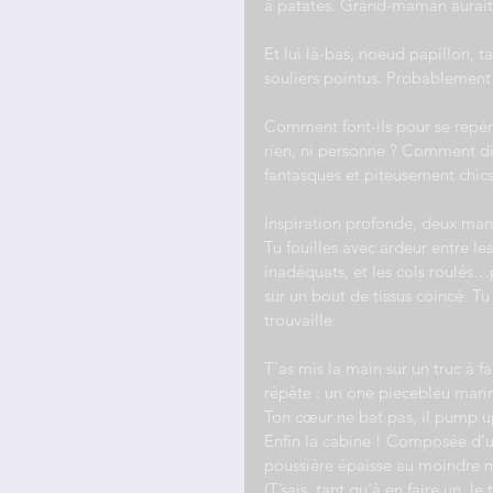
à patates. Grand-maman aurait
Et lui là-bas, noeud papillon, t
souliers pointus. Probablement 
Comment font-ils pour se repére
rien, ni personne ? Comment di
fantasques et piteusement chics
Inspiration profonde, deux man
Tu fouilles avec ardeur entre l
inadéquats, et les cols roulés…p
sur un bout de tissus coincé. T
trouvaille.
T’as mis la main sur un truc à f
répète : un one piecebleu marin
Ton cœur ne bat pas, il pump u
Enfin la cabine ! Composée d’un
poussière épaisse au moindre 
(T’sais, tant qu’à en faire un, le 