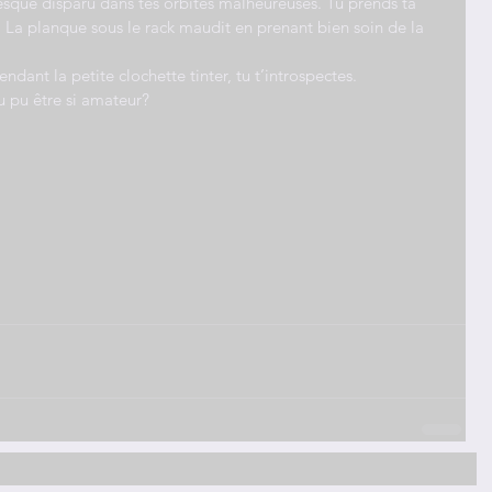
esque disparu dans tes orbites malheureuses. Tu prends ta 
. La planque sous le rack maudit en prenant bien soin de la 
endant la petite clochette tinter, tu t’introspectes.
pu être si amateur?