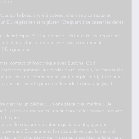
 adoré.
atous sur le bras, ancre à bateau, chemise à carreaux et 
un DJ végétalien sans gluten. Craquant à se casser les dents!
r dans l’espace?  Que regarde-t-ils lorsqu’ils ne regardent 
able font-ils tous pour dénicher ces accoutrements 
 ? Du grand art!
tras, contact philosophique avec Buddha. Go !
es cardigans gommés, les cordes du roi déchus, les carreautés 
erplexes. Trois éternuements vintages plus tard,  tu te butes 
u te penches avec la grâce de Bernadette pour analyser la 
aire chavirer un pêcheur. Un one piece bleu marine !  Je 
e ! Tu te rues, mais avec retenue pour aller essayer l’oeuvre.
p the jam !
e vieille couverte de velours qui laisse dégager une 
mouvement. Évidemment, le rideau de velours ferme mal.  
tailler, le coudre, pis toute, pis toute, aussi bien le faire deux 