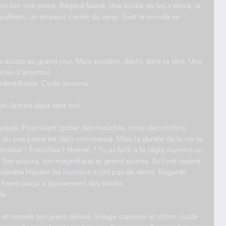
 ton one piece. Regard feutré. Une boule de feu s’élève, la 
uffrent, un écureuil crache du sang. Tout le monde se 
e éclate au grand jour. Mais soudain, déclic dans ta tête. Une 
hose d’anormal.
 identifiable. Code inconnu.
uis Jamais deux sans toi)
aqués. Pourraient gober des mouches, voire des colibris. 
 du one piece est déjà commencé. Mais la dureté de la vie te 
uleur ! Entrailles ! Hymen ? Tu as failli à la règle numéro un 
 Ton sourire, ton magnifique et grand sourire. Ils l’ont repéré 
 planète Hipster les humains n’ont pas de dents. Regards 
te fixent jusqu’à épuisement des stocks.
le.
t et remets ton jeans délavé. Visage cramoisi et coton ouaté 