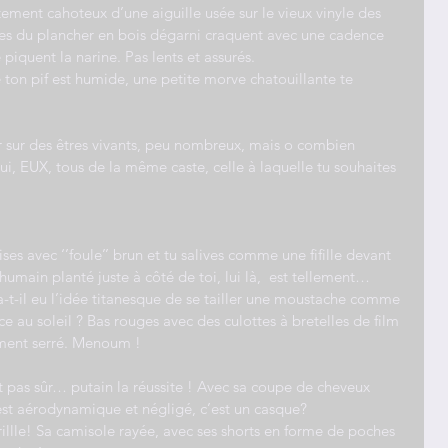
ement cahoteux d’une aiguille usée sur le vieux vinyle des 
tes du plancher en bois dégarni craquent avec une cadence 
piquent la narine. Pas lents et assurés.
 ton pif est humide, une petite morve chatouillante te 
 sur des êtres vivants, peu nombreux, mais o combien 
ui, EUX, tous de la même caste, celle à laquelle tu souhaites 
es avec ‘’foule’’ brun et tu salives comme une fifille devant 
umain planté juste à côté de toi, lui là,  est tellement… 
-t-il eu l’idée titanesque de se tailler une moustache comme 
ce au soleil ? Bas rouges avec des culottes à bretelles de film 
ment serré. Menoum !
est pas sûr… putain la réussite ! Avec sa coupe de cheveux 
est aérodynamique et négligé, c’est un casque?
rillle! Sa camisole rayée, avec ses shorts en forme de poches 